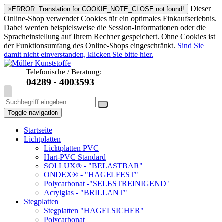
Dieser
×
ERROR: Translation for COOKIE_NOTE_CLOSE not found!
Online-Shop verwendet Cookies für ein optimales Einkaufserlebnis.
Dabei werden beispielsweise die Session-Informationen oder die
Spracheinstellung auf Ihrem Rechner gespeichert. Ohne Cookies ist
der Funktionsumfang des Online-Shops eingeschränkt.
Sind Sie
damit nicht einverstanden, klicken Sie bitte hier.
Telefonische / Beratung:
04289 - 4003593
Toggle navigation
Startseite
Lichtplatten
Lichtplatten PVC
Hart-PVC Standard
SOLLUX® - "BELASTBAR"
ONDEX® - "HAGELFEST"
Polycarbonat -"SELBSTREINIGEND"
Acrylglas - "BRILLANT"
Stegplatten
Stegplatten "HAGELSICHER"
Polycarbonat