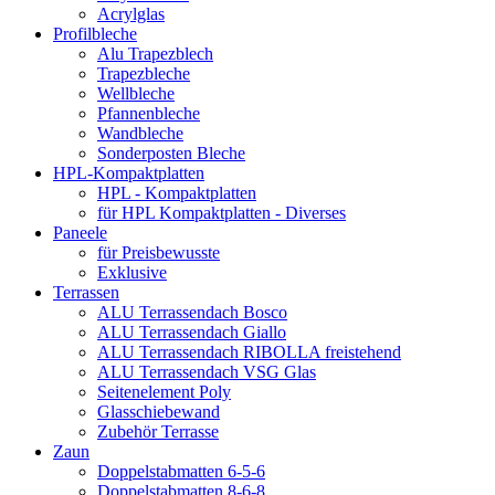
Acrylglas
Profilbleche
Alu Trapezblech
Trapezbleche
Wellbleche
Pfannenbleche
Wandbleche
Sonderposten Bleche
HPL-Kompaktplatten
HPL - Kompaktplatten
für HPL Kompaktplatten - Diverses
Paneele
für Preisbewusste
Exklusive
Terrassen
ALU Terrassendach Bosco
ALU Terrassendach Giallo
ALU Terrassendach RIBOLLA freistehend
ALU Terrassendach VSG Glas
Seitenelement Poly
Glasschiebewand
Zubehör Terrasse
Zaun
Doppelstabmatten 6-5-6
Doppelstabmatten 8-6-8