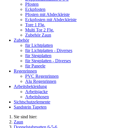
Pfosten
Eckpfosten
Pfosten mit Abdeckleiste
Eckpfosten mit Abdeckleiste
Tore 1 Flg.
Multi Tor 2 Flg.
Zubehör Zaun
Zubehör
für Lichtplatten
für Lichtplatten - Diverses
für Stegplatten
für Stegplatten - Diverses
für Paneele
Regenrinnen
PVC Regenrinnen
Alu Regenrinnen
Arbeitsbekleidung
Arbeitsjacke
Arbeitshosen
Sichtschutzelemente
Sandstein Tapeten
Sie sind hier:
Zaun
Doppelstabmatten 6-5-6