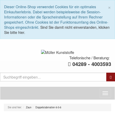
E
×
Dieser Online-Shop verwendet Cookies für ein optimales
T
Einkaufserlebnis. Dabei werden beispielsweise die Session-
f
Informationen oder die Spracheinstellung auf Ihrem Rechner
C
gespeichert. Ohne Cookies ist der Funktionsumfang des Online-
n
Shops eingeschränkt.
Sind Sie damit nicht einverstanden, klicken
f
Sie bitte hier.
Telefonische / Beratung:
04289 - 4003593
Toggl
naviga
Sie sind hier:
Zaun
Doppelstabmatten 6-5-6