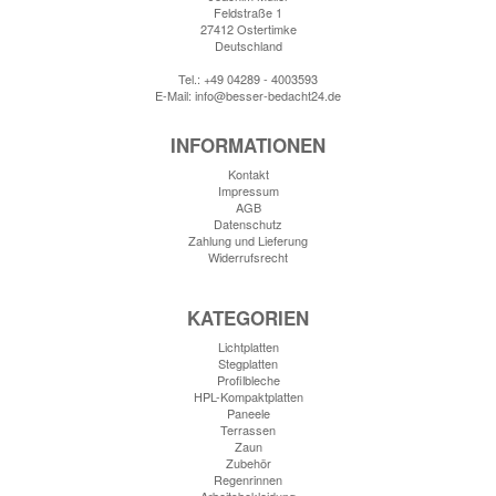
Feldstraße 1
27412 Ostertimke
Deutschland
Tel.: +49 04289 - 4003593
E-Mail: info@besser-bedacht24.de
INFORMATIONEN
Kontakt
Impressum
AGB
Datenschutz
Zahlung und Lieferung
Widerrufsrecht
KATEGORIEN
Lichtplatten
Stegplatten
Profilbleche
HPL-Kompaktplatten
Paneele
Terrassen
Zaun
Zubehör
Regenrinnen