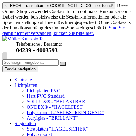
Dieser
×
ERROR: Translation for COOKIE_NOTE_CLOSE not found!
Online-Shop verwendet Cookies für ein optimales Einkaufserlebnis.
Dabei werden beispielsweise die Session-Informationen oder die
Spracheinstellung auf Ihrem Rechner gespeichert. Ohne Cookies ist
der Funktionsumfang des Online-Shops eingeschränkt.
Sind Sie
damit nicht einverstanden, klicken Sie bitte hier.
Telefonische / Beratung:
04289 - 4003593
Toggle navigation
Startseite
Lichtplatten
Lichtplatten PVC
Hart-PVC Standard
SOLLUX® - "BELASTBAR"
ONDEX® - "HAGELFEST"
Polycarbonat -"SELBSTREINIGEND"
Acrylglas - "BRILLANT"
Stegplatten
Stegplatten "HAGELSICHER"
Polycarbonat