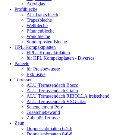
Acrylglas
Profilbleche
Alu Trapezblech
Trapezbleche
Wellbleche
Pfannenbleche
Wandbleche
Sonderposten Bleche
HPL-Kompaktplatten
HPL - Kompaktplatten
für HPL Kompaktplatten - Diverses
Paneele
für Preisbewusste
Exklusive
Terrassen
ALU Terrassendach Bosco
ALU Terrassendach Giallo
ALU Terrassendach RIBOLLA freistehend
ALU Terrassendach VSG Glas
Seitenelement Poly
Glasschiebewand
Zubehör Terrasse
Zaun
Doppelstabmatten 6-5-6
Doppelstabmatten 8-6-8